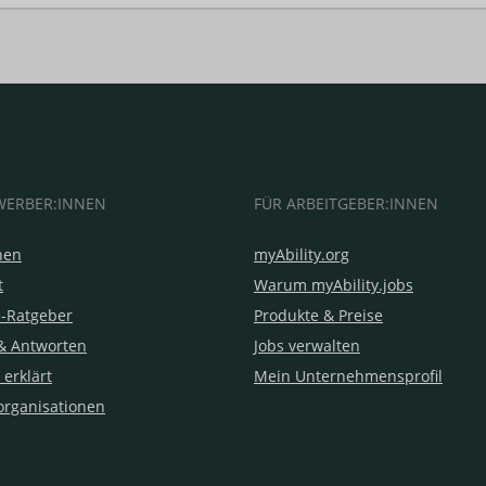
WERBER:INNEN
FÜR ARBEITGEBER:INNEN
hen
myAbility.org
t
Warum myAbility.jobs
e-Ratgeber
Produkte & Preise
& Antworten
Jobs verwalten
 erklärt
Mein Unternehmensprofil
organisationen