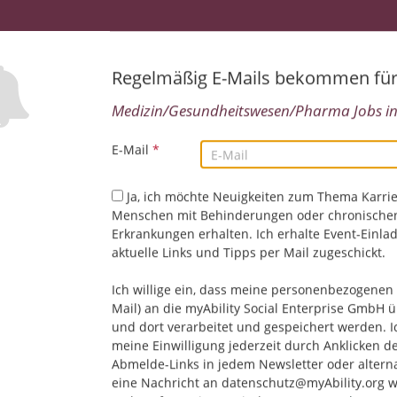
07.08.2026,
Sana Kliniken AG
Deutschland, Baden-Württemberg, Deutschland, Ba
Deutschland, Brandenburg, Deutschland, Bremen, D
Deutschland, Hessen, Deutschland, Mecklenburg-Vo
Regelmäßig E-Mails bekommen fü
Niedersachsen, Deutschland, Nordrhein-Westfalen, De
Medizin/Gesundheitswesen/Pharma Jobs in.
Deutschland, Saarland, Deutschland, Sachsen, Deutsc
Deutschland, Schleswig-Holstein, Deutschland, Thüri
Medizin/Gesundheitswesen/Pharma | Soziales/Beratu
E-Mail
*
Anwenderkenntnisse
Ja, ich möchte Neuigkeiten zum Thema Karrie
Menschen mit Behinderungen oder chronische
Erkrankungen erhalten. Ich erhalte Event-Einla
Physiotherapeut (m/w/d)
Top-Job
aktuelle Links und Tipps per Mail zugeschickt.
07.08.2026,
Sana Kliniken AG
Baden-Württemberg, Deutschland, Bayern, Deutsch
Ich willige ein, dass meine personenbezogenen 
Bremen, Deutschland, Hamburg, Deutschland, Hesse
Mail) an die myAbility Social Enterprise GmbH ü
Vorpommern, Deutschland, Niedersachsen, Deutschla
und dort verarbeitet und gespeichert werden. I
Deutschland, Rheinland-Pfalz, Deutschland, Saarland
meine Einwilligung jederzeit durch Anklicken d
Deutschland, Sachsen-Anhalt, Deutschland, Schleswig
Abmelde-Links in jedem Newsletter oder altern
Thüringen, Deutschland
eine Nachricht an datenschutz@myAbility.org w
Medizin/Gesundheitswesen/Pharma | PC-Anwenderk