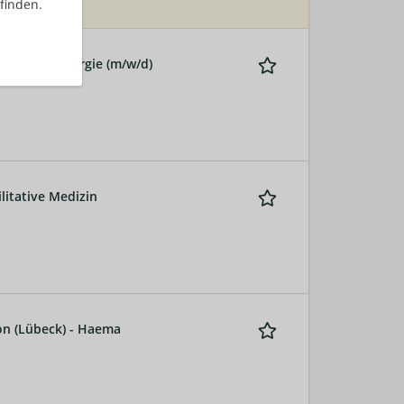
finden.
d Unfallchirurgie (m/w/d)
litative Medizin
ion (Lübeck) - Haema