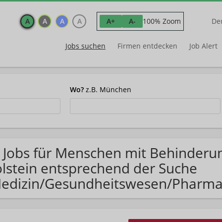
A
A
A
A
100% Zoom
A+
A-
De
Jobs suchen
Firmen entdecken
Job Alert
Wo?
z.B. München
 Jobs für Menschen mit Behinderun
lstein entsprechend der Suche
edizin/Gesundheitswesen/Pharma