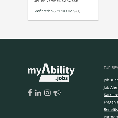
UNTERNEHMENSGRÖSSE
Großbetrieb (251-1000 MA)
(1)
FÜR BE
Job suc
Job Aler
Karrier
Fragen 
Benefits
Partner