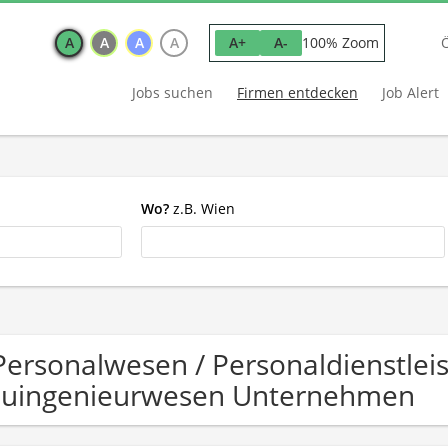
A
A
A
A
100% Zoom
A+
A-
Jobs suchen
Firmen entdecken
Job Alert
Wo?
z.B. Wien
Personalwesen / Personaldienstleist
uingenieurwesen Unternehmen