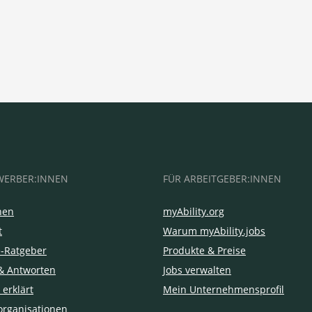
WERBER:INNEN
FÜR ARBEITGEBER:INNEN
hen
myAbility.org
t
Warum myAbility.jobs
e-Ratgeber
Produkte & Preise
& Antworten
Jobs verwalten
 erklärt
Mein Unternehmensprofil
organisationen