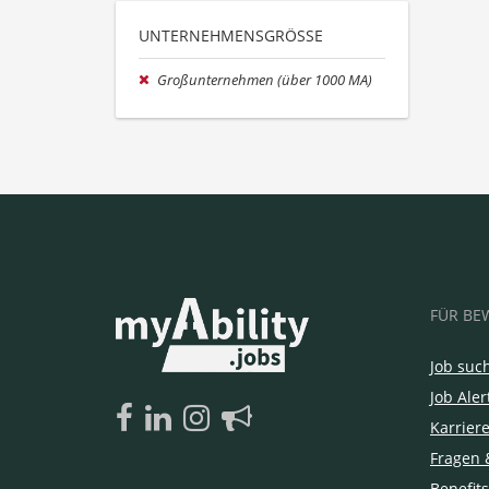
UNTERNEHMENSGRÖSSE
Großunternehmen (über 1000 MA)
FÜR BE
Job suc
Job Aler
Karrier
Fragen 
Benefits