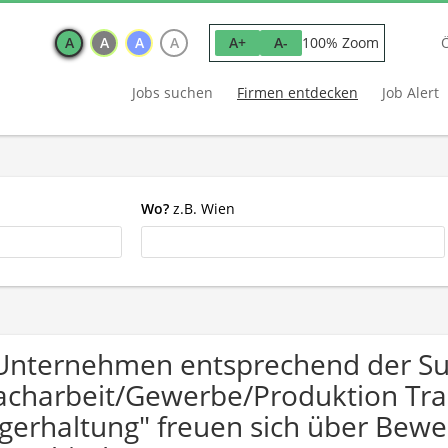
A
A
A
A
100% Zoom
A+
A-
Jobs suchen
Firmen entdecken
Job Alert
Wo?
z.B. Wien
Unternehmen entsprechend der S
acharbeit/Gewerbe/Produktion Tran
gerhaltung" freuen sich über Be