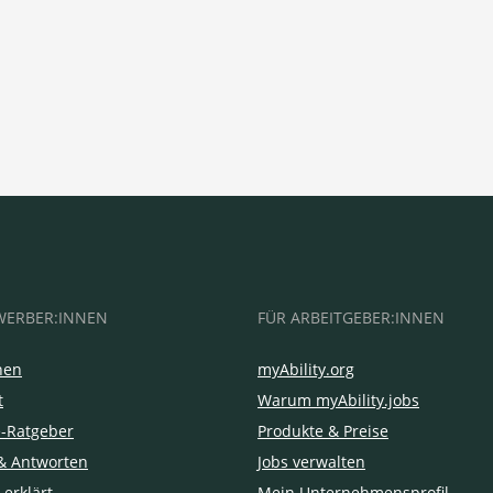
WERBER:INNEN
FÜR ARBEITGEBER:INNEN
hen
myAbility.org
t
Warum myAbility.jobs
e-Ratgeber
Produkte & Preise
& Antworten
Jobs verwalten
 erklärt
Mein Unternehmensprofil