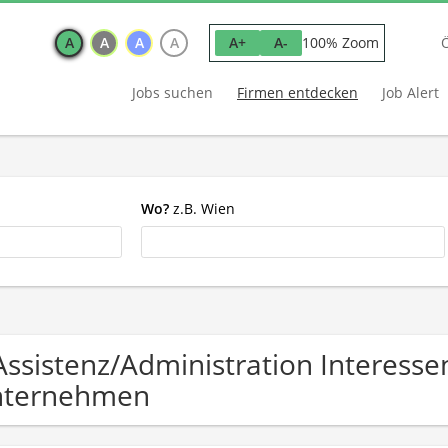
A
A
A
A
100% Zoom
A+
A-
Jobs suchen
Firmen entdecken
Job Alert
Wo?
z.B. Wien
Assistenz/Administration Interesse
nternehmen