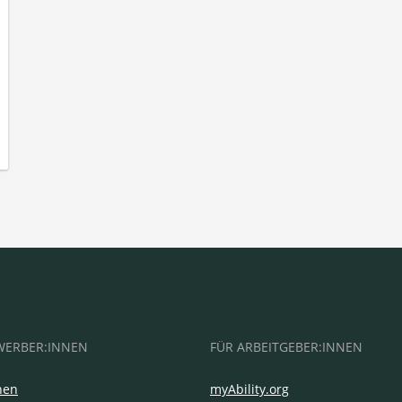
WERBER:INNEN
FÜR ARBEITGEBER:INNEN
hen
myAbility.org