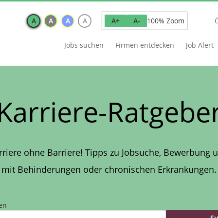
A
A
A
A
100% Zoom
A+
A-
Jobs suchen
Firmen entdecken
Job Alert
Karriere-Ratgebe
rriere ohne Barriere! Tipps zu Jobsuche, Bewerbung u
mit Behinderungen oder chronischen Erkrankungen.
en