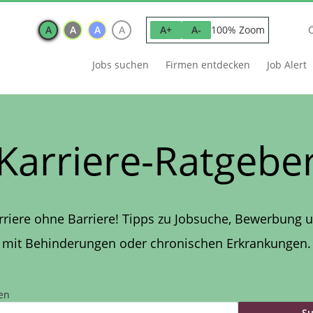
A
A
A
A
100% Zoom
A+
A-
Jobs suchen
Firmen entdecken
Job Alert
Karriere-Ratgebe
rriere ohne Barriere! Tipps zu Jobsuche, Bewerbung u
mit Behinderungen oder chronischen Erkrankungen.
en