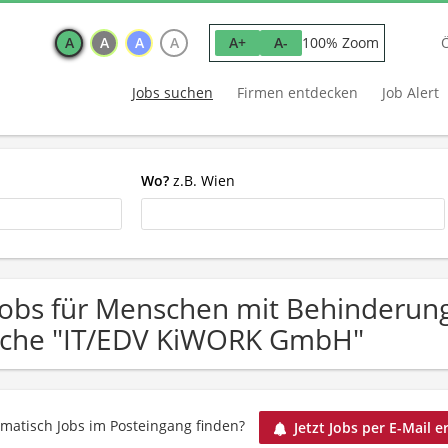
A
A
A
A
100% Zoom
A+
A-
Jobs suchen
Firmen entdecken
Job Alert
Wo?
z.B. Wien
Jobs für Menschen mit Behinderun
che "IT/EDV KiWORK GmbH"
matisch Jobs im Posteingang finden?
Jetzt Jobs per E-Mail e