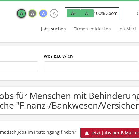
A
A
A
A
100% Zoom
A+
A-
Jobs suchen
Firmen entdecken
Job Alert
Wo?
z.B. Wien
Jobs für Menschen mit Behinderun
che "Finanz-/Bankwesen/Versich
matisch Jobs im Posteingang finden?
Jetzt Jobs per E-Mail e