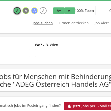
A
A
A
A
100% Zoom
A+
A-
Jobs suchen
Firmen entdecken
Job Alert
Wo?
z.B. Wien
Jobs für Menschen mit Behinderun
che "ADEG Österreich Handels AG
matisch Jobs im Posteingang finden?
Jetzt Jobs per E-Mail e