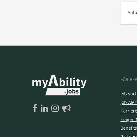
Auto
FÜR BE
Job suc
Job Aler
Karrier
Fragen 
Benefits
Partner