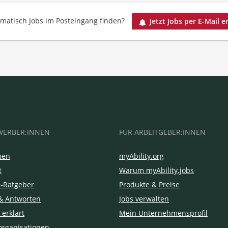
matisch Jobs im Posteingang finden?
Jetzt Jobs per E-Mail e
WERBER:INNEN
FÜR ARBEITGEBER:INNEN
hen
myAbility.org
t
Warum myAbility.jobs
e-Ratgeber
Produkte & Preise
& Antworten
Jobs verwalten
 erklärt
Mein Unternehmensprofil
organisationen