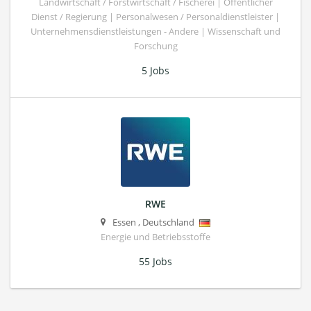
Landwirtschaft / Forstwirtschaft / Fischerei | Öffentlicher
Dienst / Regierung | Personalwesen / Personaldienstleister |
Unternehmensdienstleistungen - Andere | Wissenschaft und
Forschung
5 Jobs
RWE
Essen
,
Deutschland
Energie und Betriebsstoffe
55 Jobs