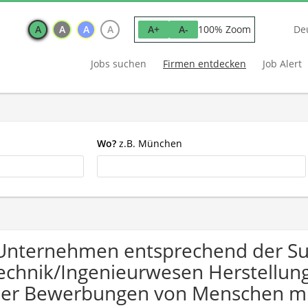
A
A
A
A
100% Zoom
A+
A-
De
Jobs suchen
Firmen entdecken
Job Alert
Wo?
z.B. München
Unternehmen entsprechend der S
echnik/Ingenieurwesen Herstellung
er Bewerbungen von Menschen mi