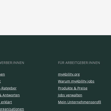
WERBER:INNEN
FÜR ARBEITGEBER:INNEN
hen
myAbility.org
t
Warum myAbility.jobs
e-Ratgeber
Produkte & Preise
& Antworten
Jobs verwalten
 erklärt
Mein Unternehmensprofil
organisationen