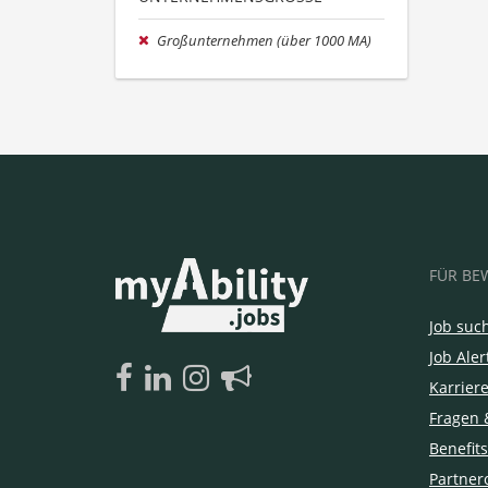
Großunternehmen (über 1000 MA)
FÜR BE
Job suc
Job Aler
Karrier
Fragen 
Benefits
Partner