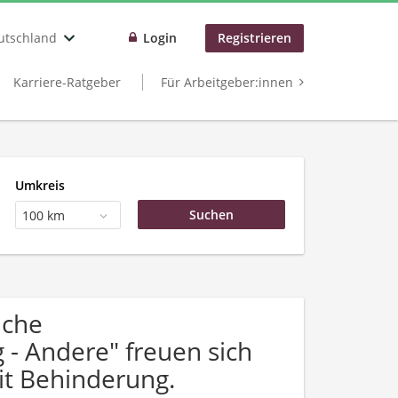
utschland
Login
Registrieren
Karriere-Ratgeber
Für Arbeitgeber:innen
Umkreis
100 km
uche
 - Andere" freuen sich
t Behinderung.