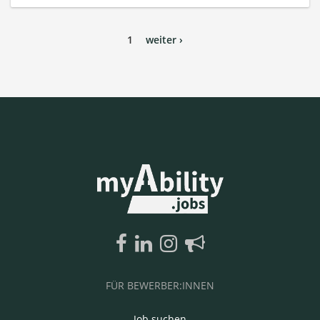
1
weiter ›
FÜR BEWERBER:INNEN
Job suchen