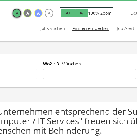
A
A
A
A
100% Zoom
A+
A-
De
Jobs suchen
Firmen entdecken
Job Alert
Wo?
z.B. München
Unternehmen entsprechend der Su
mputer / IT Services" freuen sich
nschen mit Behinderung.