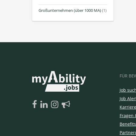
Großunternehmen (über 1000 MA)
(1)
FÜR BE
Job suc
Job Aler
Karrier
Fragen 
Benefits
Partner