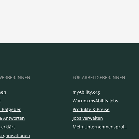
WERBER:INNEN
FÜR ARBEITGEBER:INNEN
hen
myAbility.org
t
Warum myAbility.jobs
e-Ratgeber
Produkte & Preise
& Antworten
Jobs verwalten
 erklärt
Mein Unternehmensprofil
organisationen