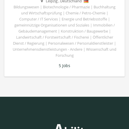
Leipzig
,
Deutschland
Bildungswesen | Biotechnologie / Pharmazie | Buchhaltung
und Wirtschaftsprüfung | Chemie / Petro-Chemie |
Computer / IT Services | Energie und Betriebsstoffe |
gemeinnützige Organisationen und Soziales | Immobilien /
Gebäudemanagement | Konstruktion / Baugewerbe |
Landwirtschaft / Forstwirtschaft / Fischerei | Öffentlicher
Dienst / Regierung | Personalwesen / Personaldienstleister |
Unternehmensdienstleistungen - Andere | Wissenschaft und
Forschung
5 Jobs