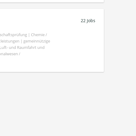
22 Jobs
schaftsprüfung | Chemie /
tleistungen | gemeinnützige
 Luft- und Raumfahrt und
sonalwesen /