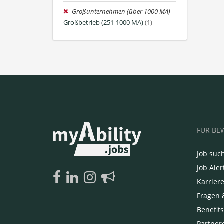
Großunternehmen (über 1000 MA)
Großbetrieb (251-1000 MA)
(1)
FÜR BE
Job suc
Job Aler
Karrier
Fragen 
Benefits
Partner