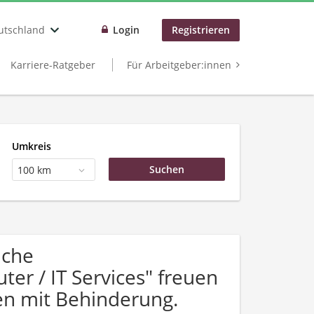
utschland
Login
Registrieren
Karriere-Ratgeber
Für Arbeitgeber:innen
Umkreis
100 km
uche
r / IT Services" freuen
n mit Behinderung.