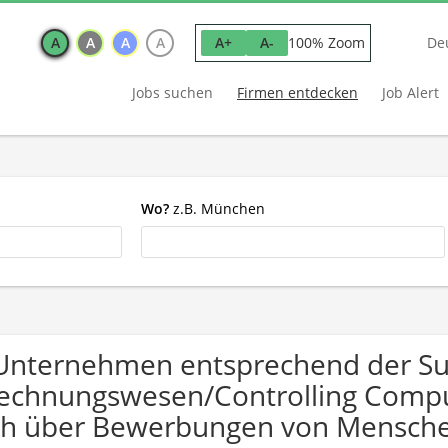
A
A
A
A
100% Zoom
A+
A-
De
Jobs suchen
Firmen entdecken
Job Alert
Wo?
z.B. München
Unternehmen entsprechend der S
echnungswesen/Controlling Compute
ch über Bewerbungen von Mensche