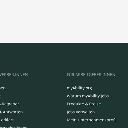
WERBER:INNEN
FÜR ARBEITGEBER:INNEN
hen
myAbility.org
t
Warum myAbility.jobs
e-Ratgeber
Produkte & Preise
& Antworten
Jobs verwalten
 erklärt
Mein Unternehmensprofil
organisationen