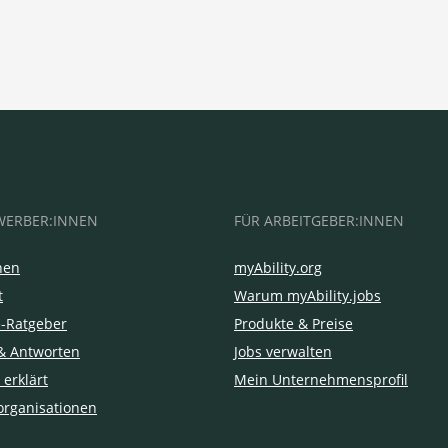
WERBER:INNEN
FÜR ARBEITGEBER:INNEN
hen
myAbility.org
t
Warum myAbility.jobs
e-Ratgeber
Produkte & Preise
& Antworten
Jobs verwalten
 erklärt
Mein Unternehmensprofil
organisationen