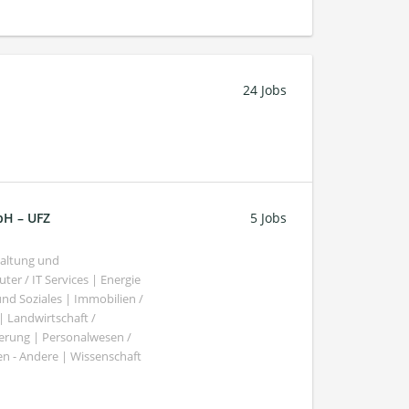
24 Jobs
bH – UFZ
5 Jobs
haltung und
er / IT Services | Energie
nd Soziales | Immobilien /
Landwirtschaft /
gierung | Personalwesen /
n - Andere | Wissenschaft