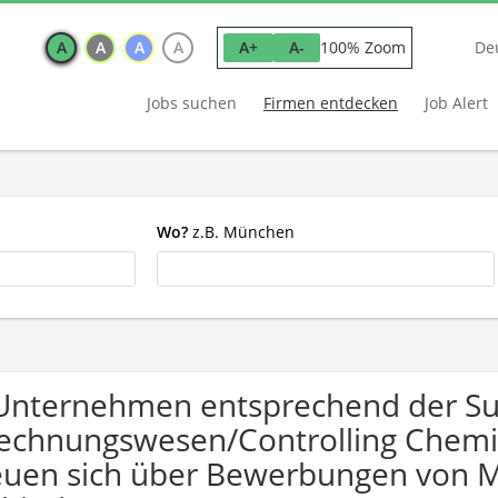
A
A
A
A
100% Zoom
A+
A-
De
Jobs suchen
Firmen entdecken
Job Alert
Wo?
z.B. München
Unternehmen entsprechend der S
echnungswesen/Controlling Chemi
euen sich über Bewerbungen von 