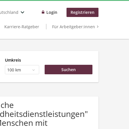
utschland
Login
Registrieren
Karriere-Ratgeber
Für Arbeitgeber:innen
Umkreis
100 km
uche
heitsdienstleistungen"
Menschen mit