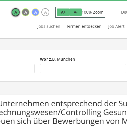
A
A
A
A
100% Zoom
A+
A-
De
Jobs suchen
Firmen entdecken
Job Alert
Wo?
z.B. München
Unternehmen entsprechend der S
echnungswesen/Controlling Gesund
euen sich über Bewerbungen von 