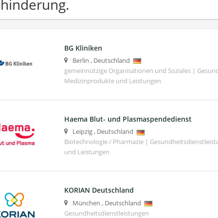
hinderung.
BG Kliniken
Berlin
,
Deutschland
gemeinnützige Organisationen und Soziales | Gesund
Medizinprodukte und Leistungen
Haema Blut- und Plasmaspendedienst
Leipzig
,
Deutschland
Biotechnologie / Pharmazie | Gesundheitsdienstleis
und Leistungen
KORIAN Deutschland
München
,
Deutschland
Gesundheitsdienstleistungen