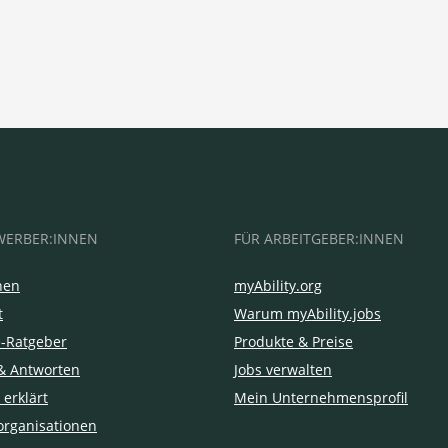
WERBER:INNEN
FÜR ARBEITGEBER:INNEN
hen
myAbility.org
t
Warum myAbility.jobs
e-Ratgeber
Produkte & Preise
& Antworten
Jobs verwalten
 erklärt
Mein Unternehmensprofil
organisationen