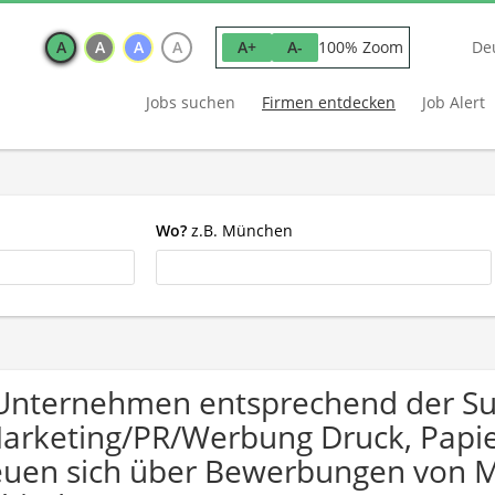
A
A
A
A
100% Zoom
A+
A-
De
Jobs suchen
Firmen entdecken
Job Alert
Wo?
z.B. München
Unternehmen entsprechend der S
arketing/PR/Werbung Druck, Papi
euen sich über Bewerbungen von 