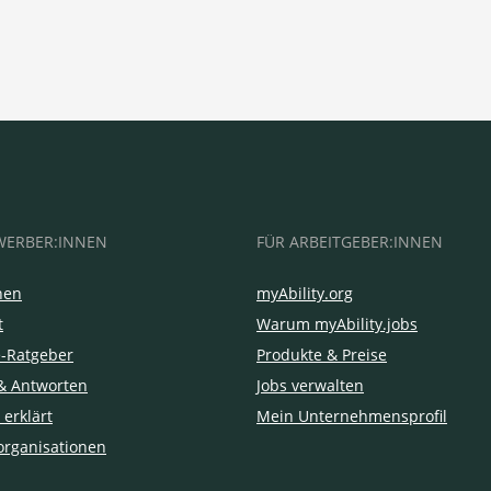
WERBER:INNEN
FÜR ARBEITGEBER:INNEN
hen
myAbility.org
t
Warum myAbility.jobs
e-Ratgeber
Produkte & Preise
& Antworten
Jobs verwalten
 erklärt
Mein Unternehmensprofil
organisationen