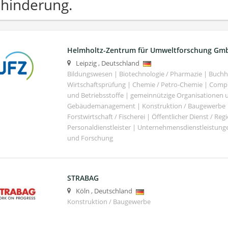
hinderung.
Helmholtz-Zentrum für Umweltforschung Gm
Leipzig
,
Deutschland
Bildungswesen | Biotechnologie / Pharmazie | Buch
Wirtschaftsprüfung | Chemie / Petro-Chemie | Comput
und Betriebsstoffe | gemeinnützige Organisationen u
Gebäudemanagement | Konstruktion / Baugewerbe | 
Forstwirtschaft / Fischerei | Öffentlicher Dienst / Re
Personaldienstleister | Unternehmensdienstleistunge
und Forschung
STRABAG
Köln
,
Deutschland
Konstruktion / Baugewerbe