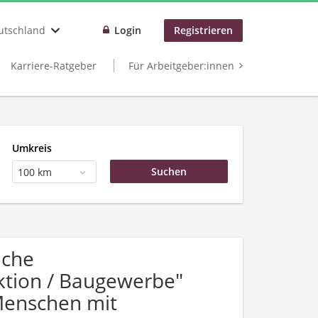
utschland
Login
Registrieren
Karriere-Ratgeber
Für Arbeitgeber:innen
Umkreis
100 km
uche
tion / Baugewerbe"
Menschen mit