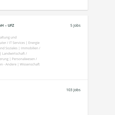
bH – UFZ
5 Jobs
haltung und
er / IT Services | Energie
nd Soziales | Immobilien /
Landwirtschaft /
gierung | Personalwesen /
n - Andere | Wissenschaft
103 Jobs