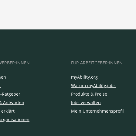
WERBER:INNEN
FÜR ARBEITGEBER:INNEN
hen
myAbility.org
t
Warum myAbility.jobs
e-Ratgeber
Produkte & Preise
& Antworten
Jobs verwalten
 erklärt
Mein Unternehmensprofil
organisationen