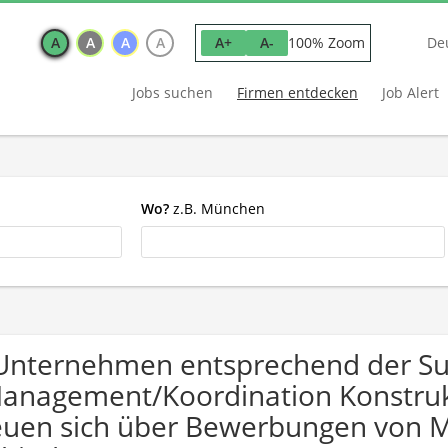
A
A
A
A
100% Zoom
A+
A-
De
Jobs suchen
Firmen entdecken
Job Alert
Wo?
z.B. München
Unternehmen entsprechend der S
anagement/Koordination Konstruk
euen sich über Bewerbungen von 