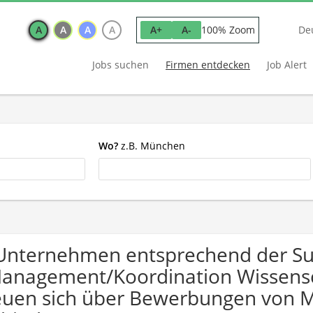
A
A
A
A
100% Zoom
A+
A-
De
Jobs suchen
Firmen entdecken
Job Alert
Wo?
z.B. München
Unternehmen entsprechend der S
anagement/Koordination Wissensc
euen sich über Bewerbungen von 