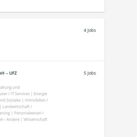
4 Jobs
bH – UFZ
5 Jobs
haltung und
er / IT Services | Energie
nd Soziales | Immobilien /
Landwirtschaft /
gierung | Personalwesen /
n - Andere | Wissenschaft