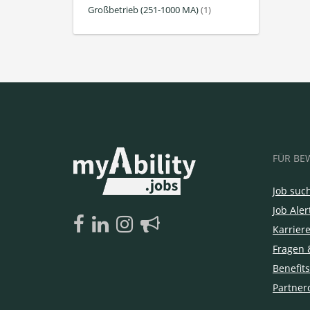
Großbetrieb (251-1000 MA)
(1)
FÜR BE
Job suc
Job Aler
Karrier
Fragen 
Benefits
Partner