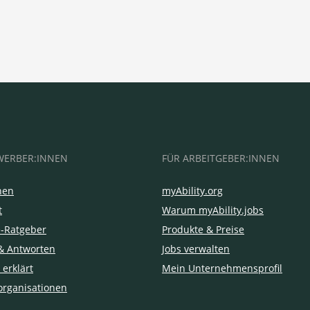
WERBER:INNEN
FÜR ARBEITGEBER:INNEN
hen
myAbility.org
t
Warum myAbility.jobs
e-Ratgeber
Produkte & Preise
& Antworten
Jobs verwalten
 erklärt
Mein Unternehmensprofil
organisationen