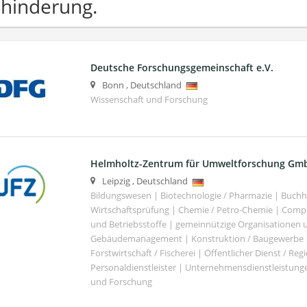
hinderung.
Deutsche Forschungsgemeinschaft e.V.
Bonn
,
Deutschland
Wissenschaft und Forschung
Helmholtz-Zentrum für Umweltforschung Gm
Leipzig
,
Deutschland
Bildungswesen | Biotechnologie / Pharmazie | Buch
Wirtschaftsprüfung | Chemie / Petro-Chemie | Comput
und Betriebsstoffe | gemeinnützige Organisationen u
Gebäudemanagement | Konstruktion / Baugewerbe | 
Forstwirtschaft / Fischerei | Öffentlicher Dienst / Re
Personaldienstleister | Unternehmensdienstleistunge
und Forschung