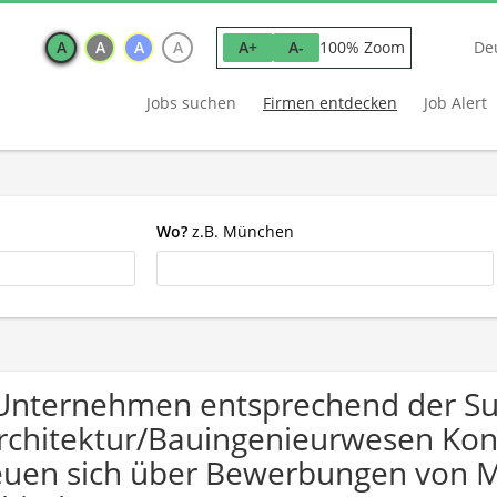
A
A
A
A
100% Zoom
A+
A-
De
Jobs suchen
Firmen entdecken
Job Alert
Wo?
z.B. München
Unternehmen entsprechend der S
rchitektur/Bauingenieurwesen Kon
euen sich über Bewerbungen von 