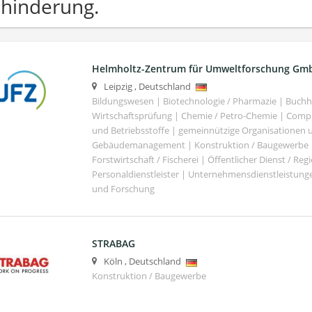
hinderung.
Helmholtz-Zentrum für Umweltforschung Gm
Leipzig
,
Deutschland
Bildungswesen | Biotechnologie / Pharmazie | Buch
Wirtschaftsprüfung | Chemie / Petro-Chemie | Comput
und Betriebsstoffe | gemeinnützige Organisationen u
Gebäudemanagement | Konstruktion / Baugewerbe | 
Forstwirtschaft / Fischerei | Öffentlicher Dienst / Re
Personaldienstleister | Unternehmensdienstleistunge
und Forschung
STRABAG
Köln
,
Deutschland
Konstruktion / Baugewerbe