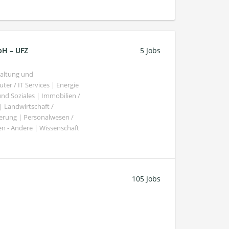
bH – UFZ
5 Jobs
haltung und
er / IT Services | Energie
nd Soziales | Immobilien /
Landwirtschaft /
gierung | Personalwesen /
n - Andere | Wissenschaft
105 Jobs