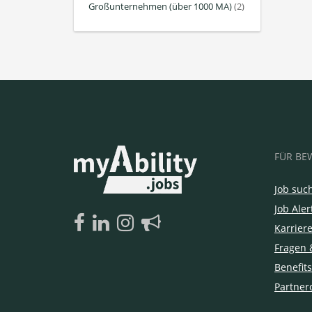
Großunternehmen (über 1000 MA)
(2)
FÜR BE
Job suc
Job Aler
Karrier
Fragen 
Benefits
Partner