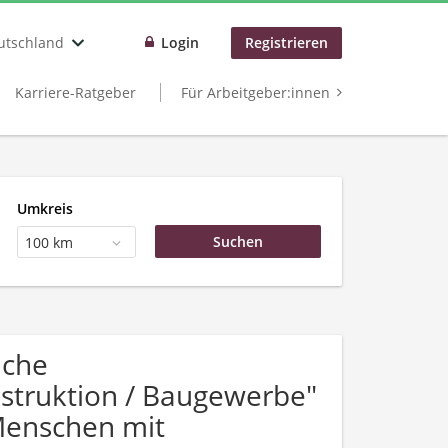
utschland
Login
Registrieren
Karriere-Ratgeber
Für Arbeitgeber:innen
Umkreis
100 km
uche
struktion / Baugewerbe"
Menschen mit