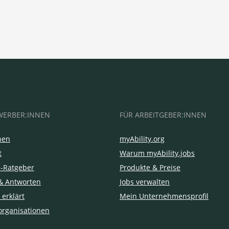
WERBER:INNEN
FÜR ARBEITGEBER:INNEN
hen
myAbility.org
t
Warum myAbility.jobs
e-Ratgeber
Produkte & Preise
& Antworten
Jobs verwalten
 erklärt
Mein Unternehmensprofil
organisationen