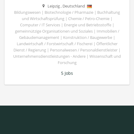
Leipzig
,
Deutschland
Bildungswesen | Biotechnologie / Pharmazie | Buchhaltung
und Wirtschaftsprüfung | Chemie / Petro-Chemie |
Computer / IT Services | Energie und Betriebsstoffe |
gemeinnützige Organisationen und Soziales | Immobilien /
Gebäudemanagement | Konstruktion / Baugewerbe |
Landwirtschaft / Forstwirtschaft / Fischerei | Öffentlicher
Dienst / Regierung | Personalwesen / Personaldienstleister |
Unternehmensdienstleistungen - Andere | Wissenschaft und
Forschung
5 Jobs