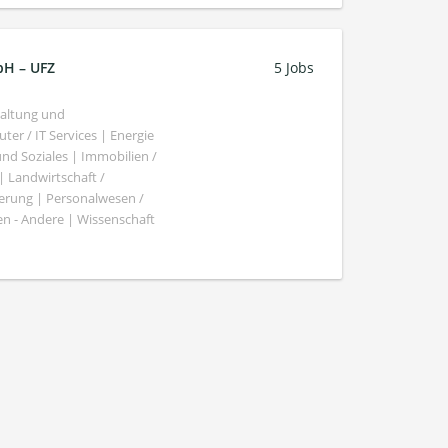
bH – UFZ
5 Jobs
haltung und
er / IT Services | Energie
nd Soziales | Immobilien /
Landwirtschaft /
gierung | Personalwesen /
n - Andere | Wissenschaft