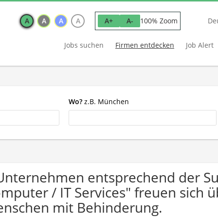
A
A
A
A
100% Zoom
A+
A-
De
Jobs suchen
Firmen entdecken
Job Alert
Wo?
z.B. München
Unternehmen entsprechend der Su
mputer / IT Services" freuen sich
nschen mit Behinderung.