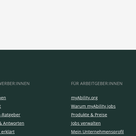
WERBER:INNEN
FÜR ARBEITGEBER:INNEN
hen
myAbility.org
t
Warum myAbility.jobs
e-Ratgeber
Produkte & Preise
& Antworten
Jobs verwalten
 erklärt
Mein Unternehmensprofil