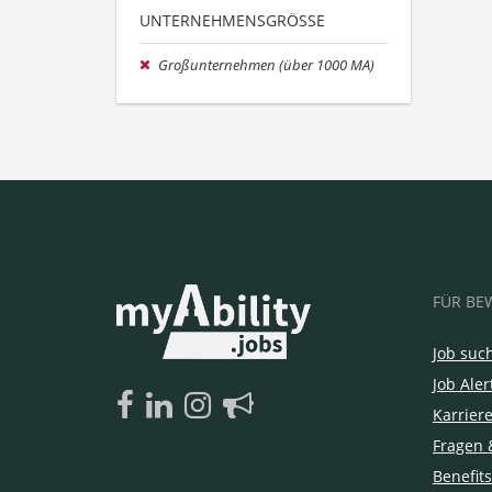
UNTERNEHMENSGRÖSSE
Großunternehmen (über 1000 MA)
FÜR BE
Job suc
Job Aler
Karrier
Fragen 
Benefits