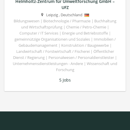
Helmholtz-Zentrum für Umweltforschung GmbH –
UFZ
Leipzig
,
Deutschland
Bildungswesen | Biotechnologie / Pharmazie | Buchhaltung
und Wirtschaftsprüfung | Chemie / Petro-Chemie |
Computer / IT Services | Energie und Betriebsstoffe |
gemeinnützige Organisationen und Soziales | Immobilien /
Gebäudemanagement | Konstruktion / Baugewerbe |
Landwirtschaft / Forstwirtschaft / Fischerei | Öffentlicher
Dienst / Regierung | Personalwesen / Personaldienstleister |
Unternehmensdienstleistungen - Andere | Wissenschaft und
Forschung
5 Jobs