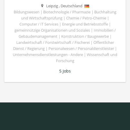
Leipzig
,
Deutschland
Bildungswesen | Biotechnologie / Pharmazie | Buchhaltung
und Wirtschaftsprüfung | Chemie / Petro-Chemie |
Computer / IT Services | Energie und Betriebsstoffe |
gemeinnützige Organisationen und Soziales | Immobilien /
Gebäudemanagement | Konstruktion / Baugewerbe |
Landwirtschaft / Forstwirtschaft / Fischerei | Öffentlicher
Dienst / Regierung | Personalwesen / Personaldienstleister |
Unternehmensdienstleistungen - Andere | Wissenschaft und
Forschung
5 Jobs