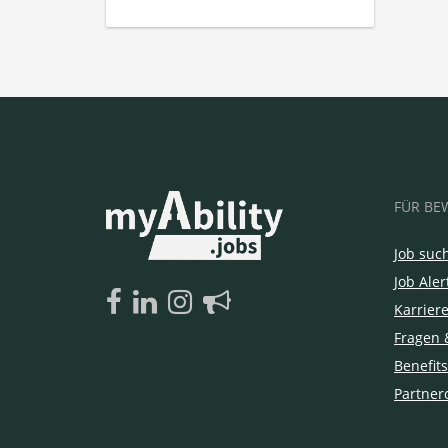
FÜR BE
Job suc
Job Aler
Karrier
Fragen 
Benefits
Partner