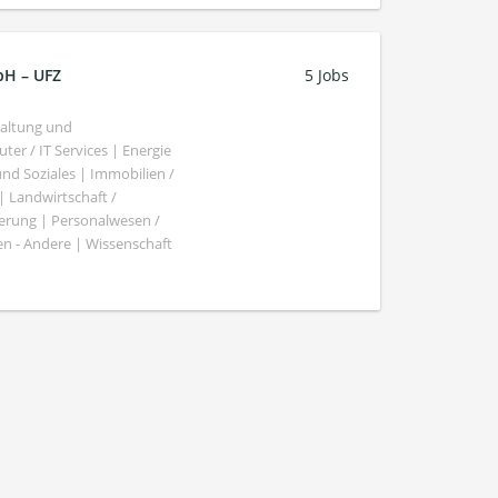
bH – UFZ
5 Jobs
haltung und
er / IT Services | Energie
nd Soziales | Immobilien /
Landwirtschaft /
gierung | Personalwesen /
n - Andere | Wissenschaft