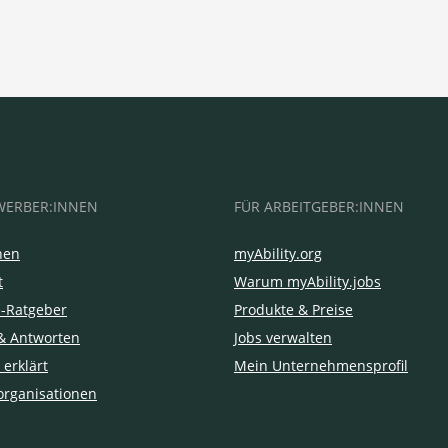
WERBER:INNEN
FÜR ARBEITGEBER:INNEN
hen
myAbility.org
t
Warum myAbility.jobs
e-Ratgeber
Produkte & Preise
& Antworten
Jobs verwalten
 erklärt
Mein Unternehmensprofil
organisationen