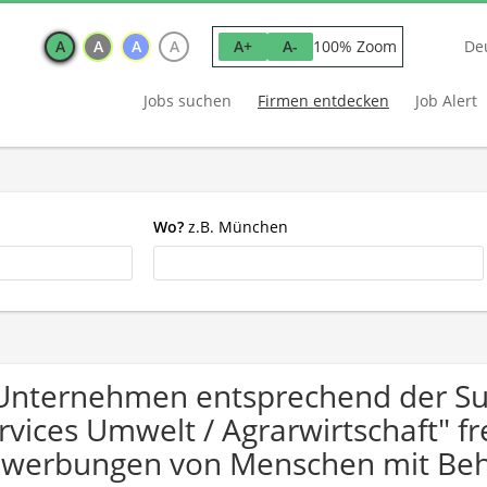
A
A
A
A
100% Zoom
A+
A-
De
Jobs suchen
Firmen entdecken
Job Alert
Wo?
z.B. München
Unternehmen entsprechend der Su
rvices Umwelt / Agrarwirtschaft" f
werbungen von Menschen mit Beh