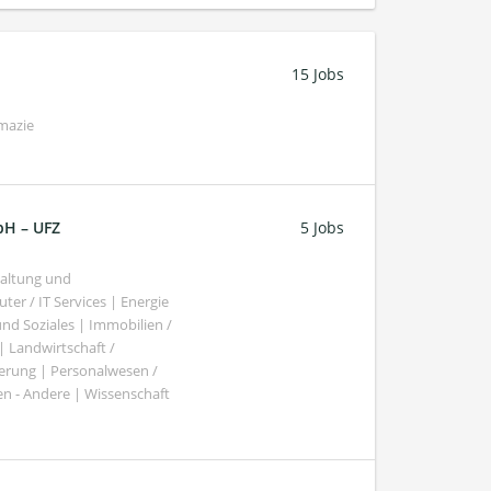
15 Jobs
mazie
bH – UFZ
5 Jobs
haltung und
er / IT Services | Energie
nd Soziales | Immobilien /
Landwirtschaft /
gierung | Personalwesen /
n - Andere | Wissenschaft