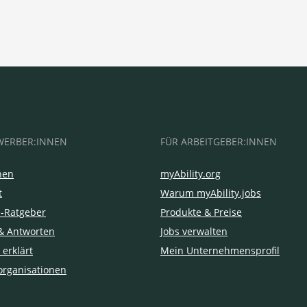
WERBER:INNEN
FÜR ARBEITGEBER:INNEN
hen
myAbility.org
t
Warum myAbility.jobs
e-Ratgeber
Produkte & Preise
& Antworten
Jobs verwalten
 erklärt
Mein Unternehmensprofil
organisationen