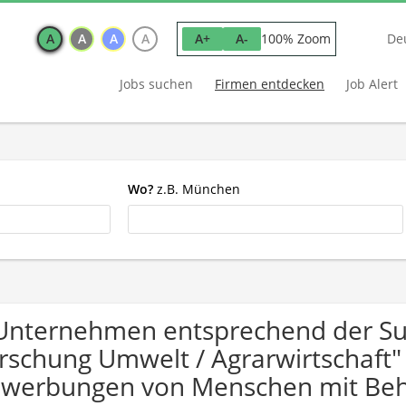
A
A
A
A
100% Zoom
A+
A-
De
Jobs suchen
Firmen entdecken
Job Alert
Wo?
z.B. München
Unternehmen entsprechend der Su
rschung Umwelt / Agrarwirtschaft" 
werbungen von Menschen mit Beh