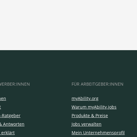
WERBER:INNEN
FÜR ARBEITGEBER:INNEN
hen
myAbility.org
t
Warum myAbility.jobs
e-Ratgeber
Produkte & Preise
& Antworten
Jobs verwalten
 erklärt
Mein Unternehmensprofil