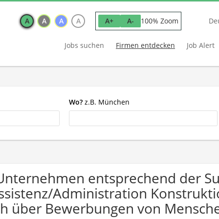
A
A
A
A
100% Zoom
A+
A-
De
Jobs suchen
Firmen entdecken
Job Alert
Wo?
z.B. München
Unternehmen entsprechend der S
ssistenz/Administration Konstrukt
ch über Bewerbungen von Mensche