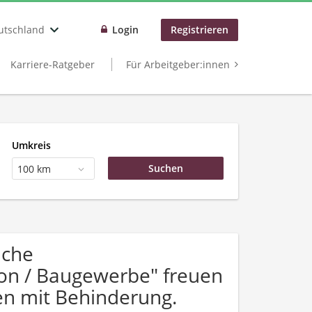
utschland
Login
Registrieren
Karriere-Ratgeber
Für Arbeitgeber:innen
Umkreis
100 km
uche
ion / Baugewerbe" freuen
n mit Behinderung.