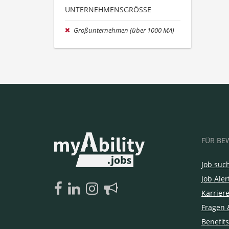
UNTERNEHMENSGRÖSSE
Großunternehmen (über 1000 MA)
FÜR BE
Job suc
Job Aler
Karrier
Fragen 
Benefits