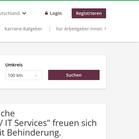
utschland
Login
Registrieren
Karriere-Ratgeber
Für Arbeitgeber:innen
Umkreis
100 km
uche
IT Services" freuen sich
t Behinderung.