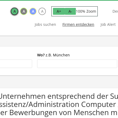
A
A
A
A
100% Zoom
A+
A-
De
Jobs suchen
Firmen entdecken
Job Alert
Wo?
z.B. München
Unternehmen entsprechend der S
ssistenz/Administration Computer / 
er Bewerbungen von Menschen mi