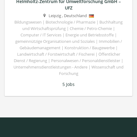
Helmholtz-Zentrum für Umweltforschung GmbH –
UFZ
Leipzig
,
Deutschland
Bildungswesen | Biotechnologie / Pharmazie | Buchhaltung
und Wirtschaftsprüfung | Chemie / Petro-Chemie |
Computer / IT Services | Energie und Betriebsstoffe |
gemeinnützige Organisationen und Soziales | Immobilien /
Gebäudemanagement | Konstruktion / Baugewerbe |
Landwirtschaft / Forstwirtschaft / Fischerei | Öffentlicher
Dienst / Regierung | Personalwesen / Personaldienstleister |
Unternehmensdienstleistungen - Andere | Wissenschaft und
Forschung
5 Jobs