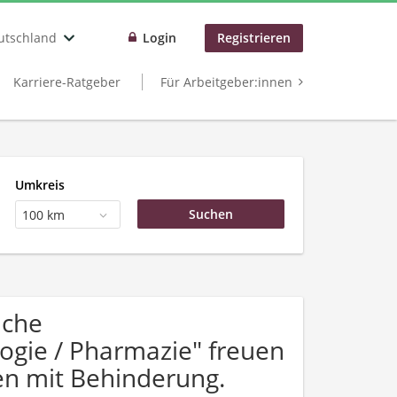
utschland
Login
Registrieren
Karriere-Ratgeber
Für Arbeitgeber:innen
Umkreis
100 km
uche
logie / Pharmazie" freuen
n mit Behinderung.