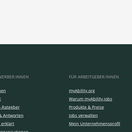
WERBER:INNEN
FÜR ARBEITGEBER:INNEN
hen
myAbility.org
t
Warum myAbility.jobs
e-Ratgeber
Produkte & Preise
& Antworten
Jobs verwalten
 erklärt
Mein Unternehmensprofil
organisationen