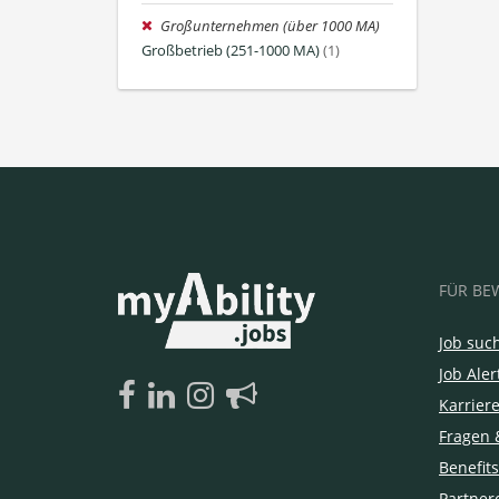
Großunternehmen (über 1000 MA)
Großbetrieb (251-1000 MA)
(1)
FÜR BE
Job suc
Job Aler
Karrier
Fragen 
Benefits
Partner