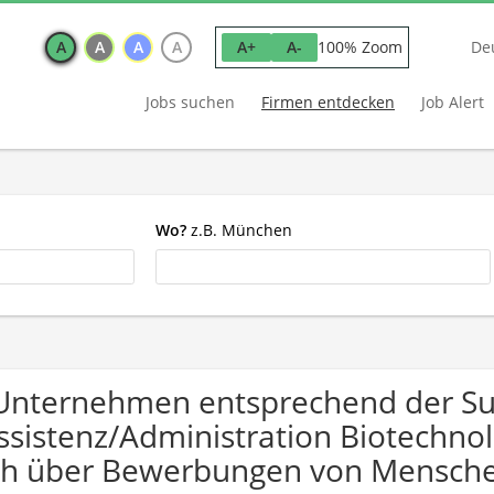
A
A
A
A
100% Zoom
A+
A-
De
Jobs suchen
Firmen entdecken
Job Alert
Wo?
z.B. München
Unternehmen entsprechend der S
ssistenz/Administration Biotechno
ch über Bewerbungen von Mensche