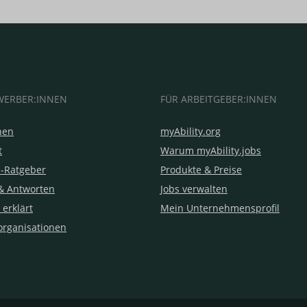
WERBER:INNEN
FÜR ARBEITGEBER:INNEN
hen
myAbility.org
t
Warum myAbility.jobs
e-Ratgeber
Produkte & Preise
& Antworten
Jobs verwalten
 erklärt
Mein Unternehmensprofil
organisationen