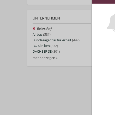
UNTERNEHMEN
Beiersdorf
Airbus
(531)
Bundesagentur für Arbeit
(447)
BG Kliniken
(372)
DACHSER SE
(301)
mehr anzeigen »