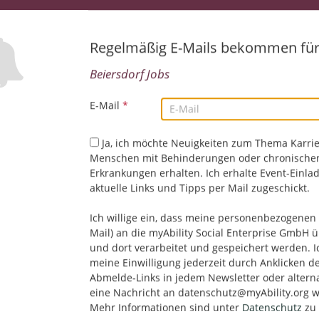
Regelmäßig E-Mails bekommen fü
Working Student Marketing Technology & AI (a
04.08.2026,
Beiersdorf
Beiersdorf Jobs
Hamburg, Deutschland
Marketing/PR/Werbung
E-Mail
*
Ja, ich möchte Neuigkeiten zum Thema Karrie
Working Student Aquaphor Medical (all gende
Menschen mit Behinderungen oder chronische
Erkrankungen erhalten. Ich erhalte Event-Einla
30.07.2026,
Beiersdorf
aktuelle Links und Tipps per Mail zugeschickt.
Hamburg, Deutschland
Marketing/PR/Werbung
Ich willige ein, dass meine personenbezogenen 
Mail) an die myAbility Social Enterprise GmbH ü
und dort verarbeitet und gespeichert werden. I
Referent Arbeitsrecht / HR Legal Back Office (
meine Einwilligung jederzeit durch Anklicken d
Abmelde-Links in jedem Newsletter oder altern
21.07.2026,
Beiersdorf
eine Nachricht an datenschutz@myAbility.org w
Hamburg, Deutschland
Mehr Informationen sind unter
Datenschutz
zu 
HR/Personalwesen