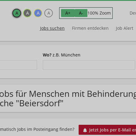
A
A
A
A
100% Zoom
A+
A-
De
Jobs suchen
Firmen entdecken
Job Alert
Wo?
z.B. München
Jobs für Menschen mit Behinderun
che "Beiersdorf"
matisch Jobs im Posteingang finden?
Jetzt Jobs per E-Mail e