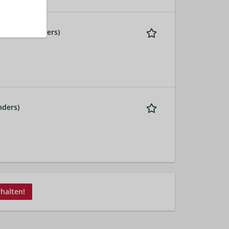
UNA (All Genders)
nders)
rhalten!