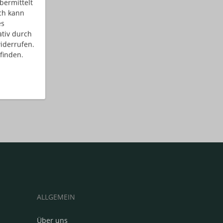
bermittelt
ch kann
es
ativ durch
iderrufen.
finden.
ALLGEMEIN
Über uns