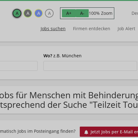
A
A
A
A
100% Zoom
A+
A-
De
Jobs suchen
Firmen entdecken
Job Alert
Wo?
z.B. München
Jobs für Menschen mit Behinderun
tsprechend der Suche "Teilzeit T
matisch Jobs im Posteingang finden?
Jetzt Jobs per E-Mail e