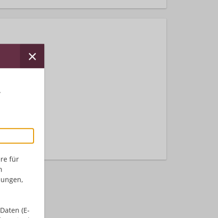
r
nden.
re für
n
dungen,
Daten (E-