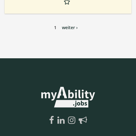
1
weiter ›