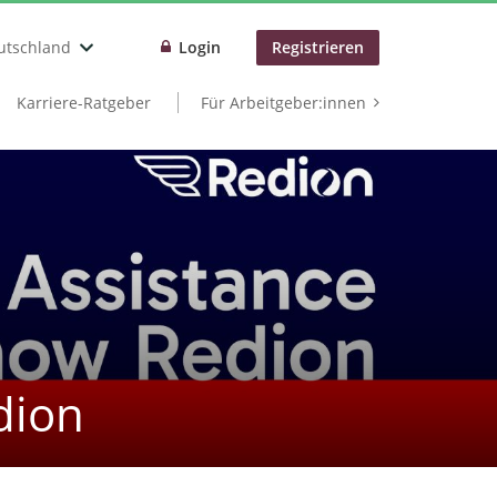
utschland
Login
Registrieren
Karriere-Ratgeber
Für Arbeitgeber:innen
dion