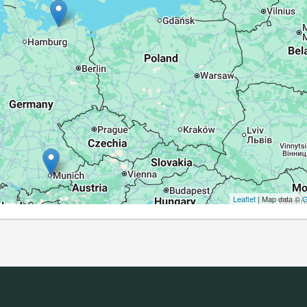
Leaflet
| Map data ©
G