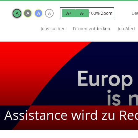
A
A
A
A
100% Zoom
A+
A-
De
Jobs suchen
Firmen entdecken
Job Alert
 Assistance wird zu Re