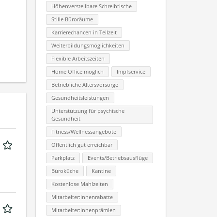
Höhenverstellbare Schreibtische
Stille Büroräume
Karrierechancen in Teilzeit
Weiterbildungsmöglichkeiten
Flexible Arbeitszeiten
Home Office möglich
Impfservice
Betriebliche Altersvorsorge
Gesundheitsleistungen
Unterstützung für psychische
Gesundheit
Fitness/Wellnessangebote
Öffentlich gut erreichbar
Parkplatz
Events/Betriebsausflüge
Büroküche
Kantine
Kostenlose Mahlzeiten
Mitarbeiter:innenrabatte
Mitarbeiter:innenprämien