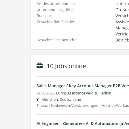
Untern
Art des Unternehmens:
Großun
Unternehmensgröße:
Versic
Branche:
Assist
Gesuchte Berufsfelder:
Manage
Vertri
Betrie
Gesuchte Fachbereiche:
10 Jobs online
Sales Manager / Key Account Manager B2B Vers
07.08.2026,
Europ Assistance wird zu Redion
München, Deutschland
Finanz-/Bankwesen/Versicherungen | Vertrieb/Verkauf
AI Engineer – Generative AI & Automation (m/w