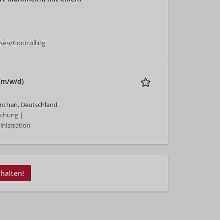
esen/Controlling
 (m/w/d)
nchen, Deutschland
schung |
nistration
rhalten!