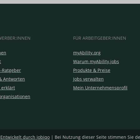
WERBER:INNEN
FÜR ARBEITGEBER:INNEN
hen
myAbility.org
t
Warum myAbility.jobs
e-Ratgeber
Produkte & Preise
& Antworten
Jobs verwalten
 erklärt
Mein Unternehmensprofil
organisationen
|
Entwickelt durch jobiqo
| Bei Nutzung dieser Seite stimmen Sie d