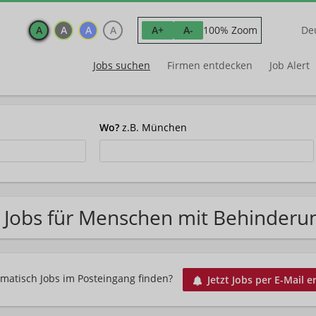
A
A
A
A
100% Zoom
A+
A-
De
Jobs suchen
Firmen entdecken
Job Alert
Wo?
z.B. München
 Jobs für Menschen mit Behinder
matisch Jobs im Posteingang finden?
Jetzt Jobs per E-Mail e