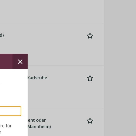
d)
m Heidelberg/Karlsruhe
r
smarktmanagement oder
re für
g (Arbeitsort: Mannheim)
n