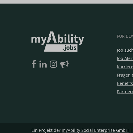
FÜR BE
Job suc
Job Aler
Karrier
Fragen 
Benefits
Partner
Ein Projekt der
myAbility Social Enterprise GmbH