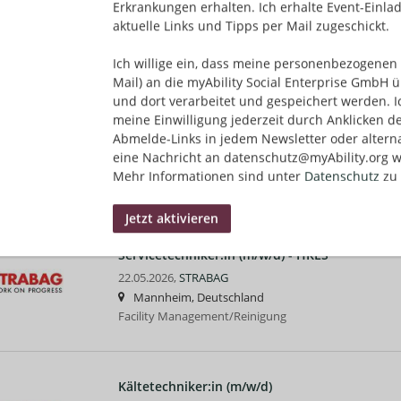
Erkrankungen erhalten. Ich erhalte Event-Einla
Mannheim, Deutschland
aktuelle Links und Tipps per Mail zugeschickt.
Bildung/Pädagogik | Öffentlicher Dienst
Ich willige ein, dass meine personenbezogenen 
Mail) an die myAbility Social Enterprise GmbH ü
und dort verarbeitet und gespeichert werden. I
Professur für Soziologie mit d
Top-Job
meine Einwilligung jederzeit durch Anklicken d
und Sozialstruktur, Campus Schwerin (w/m/d)
Abmelde-Links in jedem Newsletter oder altern
03.07.2026,
Bundesagentur für Arbeit
eine Nachricht an datenschutz@myAbility.org w
Mannheim, Deutschland, Schwerin, Deutschland
Mehr Informationen sind unter
Datenschutz
zu 
Öffentlicher Dienst
Servicetechniker:in (m/w/d) - HKLS
22.05.2026,
STRABAG
Mannheim, Deutschland
Facility Management/Reinigung
Kältetechniker:in (m/w/d)