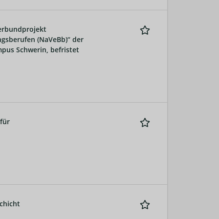
Verbundprojekt
ngsberufen (NaVeBb)“ der
pus Schwerin, befristet
für
chicht