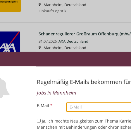
Mannheim, Deutschland
Einkauf/Logistik
Schadenregulierer Großraum Offenburg (m/w/
31.07.2026,
AXA Deutschland
Mannheim, Deutschland
Sachverständiger (m/w/d) für KFZ im Großrau
Regelmäßig E-Mails bekommen fü
22.07.2026,
AXA Deutschland
Mannheim, Deutschland
Jobs in Mannheim
E-Mail
*
Duales Studium (B.A.) – Studiengang Arbeit
Ja, ich möchte Neuigkeiten zum Thema Karrie
Beratung für Bildung, Beruf und Beschäftigun
Menschen mit Behinderungen oder chronische
20.07.2026,
Bundesagentur für Arbeit