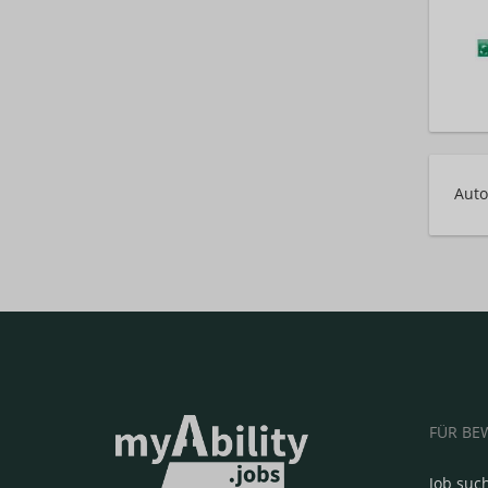
Auto
FÜR BE
Job suc