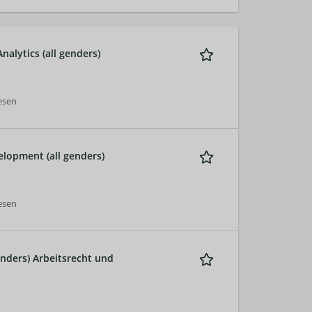
alytics (all genders)
esen
lopment (all genders)
esen
enders) Arbeitsrecht und