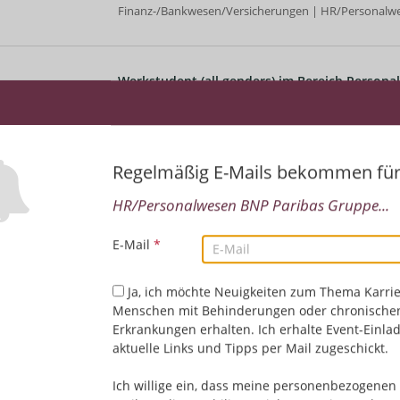
Finanz-/Bankwesen/Versicherungen | HR/Personalw
Werkstudent (all genders) im Bereich Persona
Schwerpunkt Administrativer und Backoffice T
Paribas Group HR
11.07.2026,
BNP Paribas Gruppe Deutschland
Frankfurt am Main, Deutschland
Regelmäßig E-Mails bekommen fü
Finanz-/Bankwesen/Versicherungen | HR/Personalw
HR/Personalwesen BNP Paribas Gruppe...
E-Mail
*
Expert (all genders) Compensation, Benefits &
Germany & Austria
Ja, ich möchte Neuigkeiten zum Thema Karrie
10.07.2026,
BNP Paribas Gruppe Deutschland
Menschen mit Behinderungen oder chronische
Frankfurt am Main, Deutschland
Erkrankungen erhalten. Ich erhalte Event-Einla
Finanz-/Bankwesen/Versicherungen | HR/Personalw
aktuelle Links und Tipps per Mail zugeschickt.
Ich willige ein, dass meine personenbezogenen 
(Senior) Recruiter & Employer Branding Specia