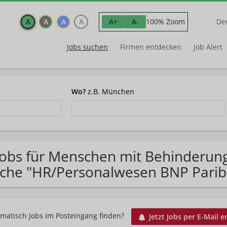
A
A
A
A
100% Zoom
A+
A-
De
Jobs suchen
Firmen entdecken
Job Alert
Wo?
z.B. München
Jobs für Menschen mit Behinderun
che "HR/Personalwesen BNP Parib
matisch Jobs im Posteingang finden?
Jetzt Jobs per E-Mail e