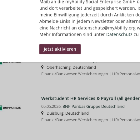
Mail) an die myAbility Social Enterprise GmbH ü
Corporate & Institutional Banking
und dort verarbeitet und gespeichert werden. I
meine Einwilligung jederzeit durch Anklicken d
08.07.2026,
BNP Paribas Gruppe Deutschland
Abmelde-Links in jedem Newsletter oder altern
Frankfurt am Main, Deutschland
eine Nachricht an datenschutz@myAbility.org w
Finanz-/Bankwesen/Versicherungen | HR/Personalw
Mehr Informationen sind unter
Datenschutz
zu 
HR Payroll & Administration Specialist (all gen
06.07.2026,
BNP Paribas Gruppe Deutschland
Oberhaching, Deutschland
Finanz-/Bankwesen/Versicherungen | HR/Personalw
Werkstudent HR Services & Payroll (all gender
05.05.2026,
BNP Paribas Gruppe Deutschland
Duisburg, Deutschland
Finanz-/Bankwesen/Versicherungen | HR/Personalw