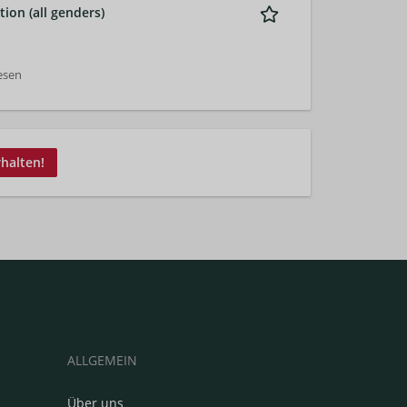
ion (all genders)
esen
rhalten!
ALLGEMEIN
Über uns