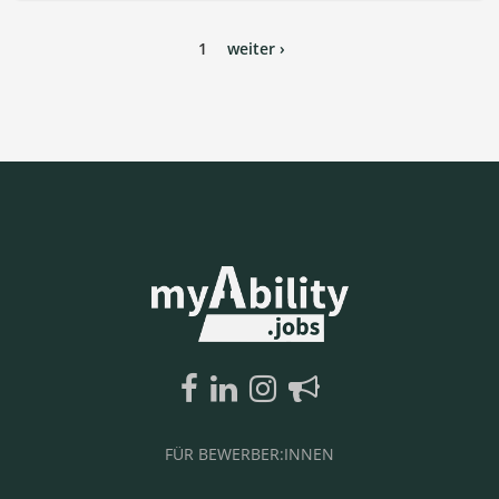
1
weiter ›
FÜR BEWERBER:INNEN