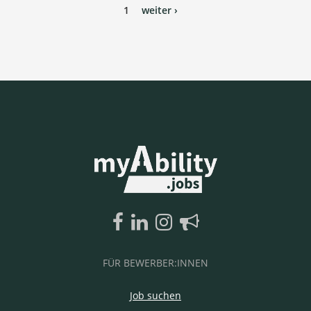
1
weiter ›
FÜR BEWERBER:INNEN
Job suchen