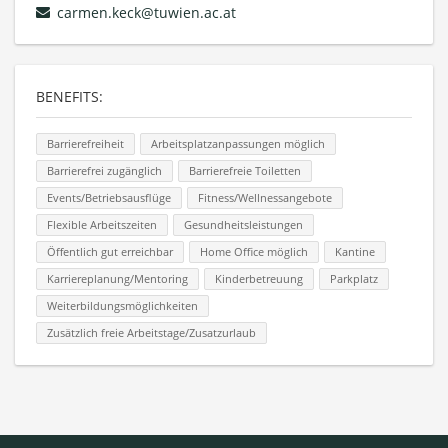
carmen.keck@tuwien.ac.at
BENEFITS:
Barrierefreiheit
Arbeitsplatzanpassungen möglich
Barrierefrei zugänglich
Barrierefreie Toiletten
Events/Betriebsausflüge
Fitness/Wellnessangebote
Flexible Arbeitszeiten
Gesundheitsleistungen
Öffentlich gut erreichbar
Home Office möglich
Kantine
Karriereplanung/Mentoring
Kinderbetreuung
Parkplatz
Weiterbildungsmöglichkeiten
Zusätzlich freie Arbeitstage/Zusatzurlaub