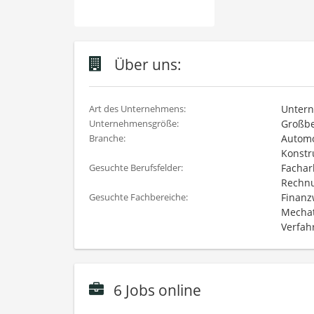
Über uns:
Untern
Art des Unternehmens:
Großbe
Unternehmensgröße:
Automo
Branche:
Konstr
Fachar
Gesuchte Berufsfelder:
Rechnu
Finanzw
Gesuchte Fachbereiche:
Mechat
Verfah
6 Jobs online