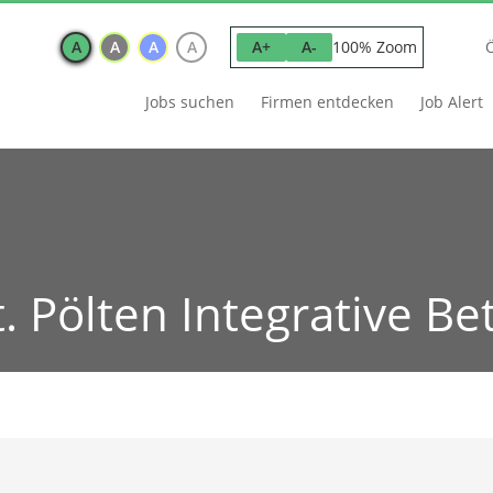
A
A
A
A
100% Zoom
A+
A-
Jobs suchen
Firmen entdecken
Job Alert
. Pölten Integrative B