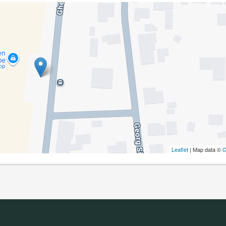
Leaflet
| Map data ©
G