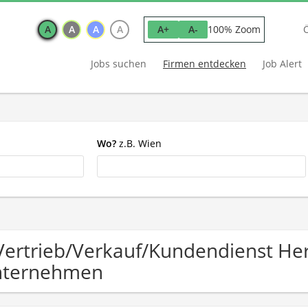
A
A
A
A
100% Zoom
A+
A-
Jobs suchen
Firmen entdecken
Job Alert
Wo?
z.B. Wien
Vertrieb/Verkauf/Kundendienst Her
nternehmen