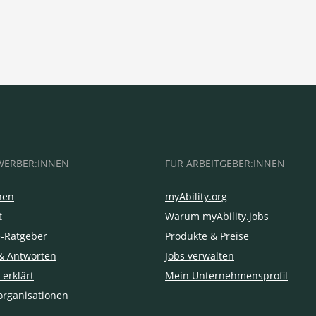
WERBER:INNEN
FÜR ARBEITGEBER:INNEN
hen
myAbility.org
t
Warum myAbility.jobs
e-Ratgeber
Produkte & Preise
& Antworten
Jobs verwalten
 erklärt
Mein Unternehmensprofil
organisationen