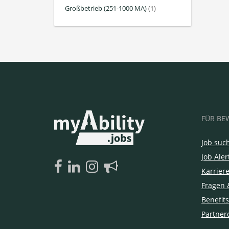
Großbetrieb (251-1000 MA)
(1)
FÜR BE
Job suc
Job Aler
Karrier
Fragen 
Benefits
Partner