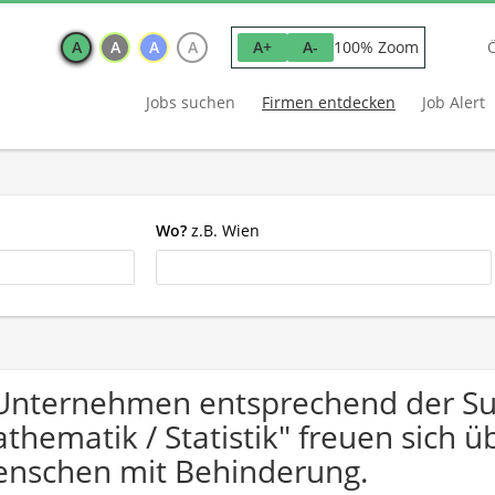
A
A
A
A
100% Zoom
A+
A-
Jobs suchen
Firmen entdecken
Job Alert
Wo?
z.B. Wien
Unternehmen entsprechend der Su
thematik / Statistik" freuen sich
nschen mit Behinderung.