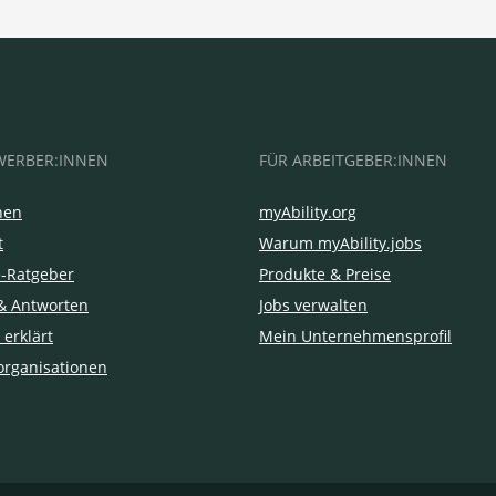
WERBER:INNEN
FÜR ARBEITGEBER:INNEN
hen
myAbility.org
t
Warum myAbility.jobs
e-Ratgeber
Produkte & Preise
& Antworten
Jobs verwalten
 erklärt
Mein Unternehmensprofil
organisationen