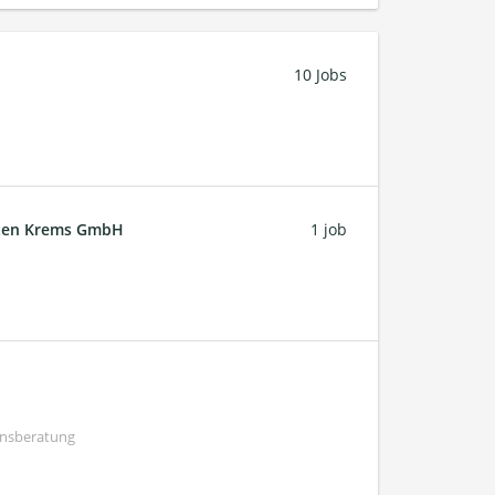
10 Jobs
ften Krems GmbH
1 job
ensberatung