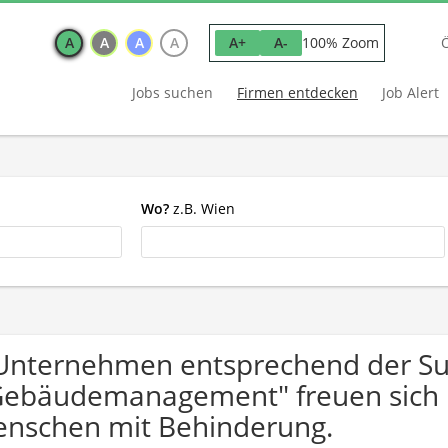
A
A
A
A
100% Zoom
A+
A-
Jobs suchen
Firmen entdecken
Job Alert
Wo?
z.B. Wien
Unternehmen entsprechend der Su
Gebäudemanagement" freuen sich
nschen mit Behinderung.