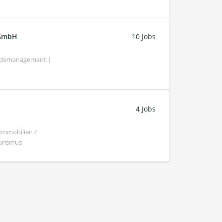
 GmbH
10 Jobs
bäudemanagement |
4 Jobs
 Immobilien /
urismus