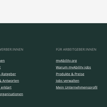
WERBER:INNEN
FÜR ARBEITGEBER:INNEN
hen
myAbility.org
t
Warum myAbility.jobs
e-Ratgeber
Produkte & Preise
& Antworten
Jobs verwalten
 erklärt
Mein Unternehmensprofil
organisationen