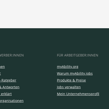
WERBER:INNEN
FÜR ARBEITGEBER:INNEN
hen
myAbility.org
t
Warum myAbility.jobs
e-Ratgeber
Produkte & Preise
& Antworten
Jobs verwalten
 erklärt
Mein Unternehmensprofil
organisationen