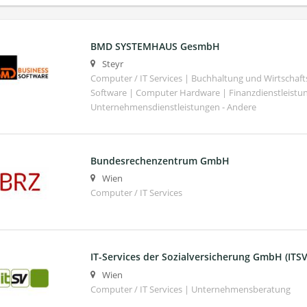
BMD SYSTEMHAUS GesmbH
Steyr
Computer / IT Services | Buchhaltung und Wirtschaf
Software | Computer Hardware | Finanzdienstleistu
Unternehmensdienstleistungen - Andere
Bundesrechenzentrum GmbH
Wien
Computer / IT Services
IT-Services der Sozialversicherung GmbH (ITSV
Wien
Computer / IT Services | Unternehmensberatung