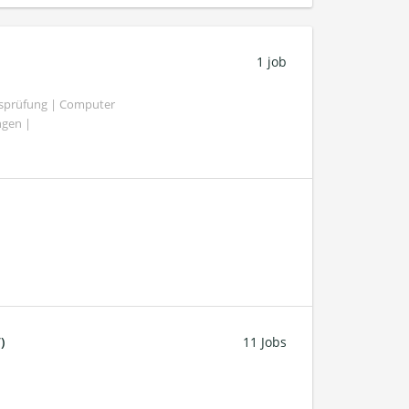
1 job
tsprüfung | Computer
ngen |
)
11 Jobs