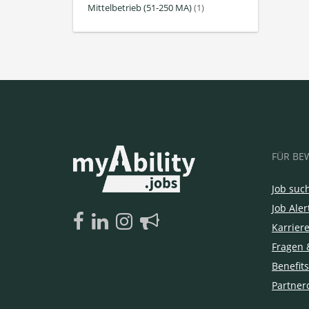
Mittelbetrieb (51-250 MA)
(1)
FÜR BE
Job suc
Job Aler
Karrier
Fragen 
Benefits
Partner