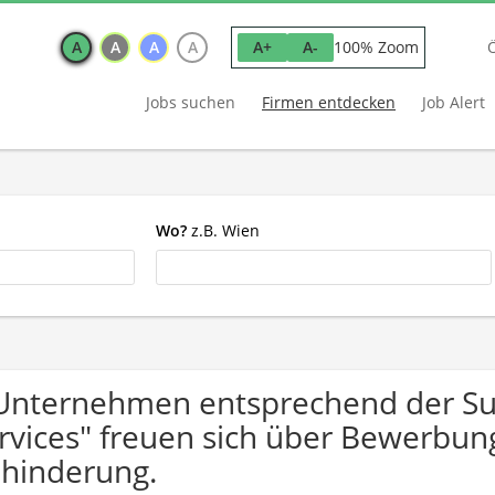
A
A
A
A
100% Zoom
A+
A-
Jobs suchen
Firmen entdecken
Job Alert
Wo?
z.B. Wien
Unternehmen entsprechend der Su
rvices" freuen sich über Bewerbu
hinderung.