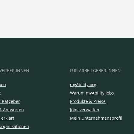
WERBER:INNEN
FÜR ARBEITGEBER:INNEN
hen
myAbility.org
t
Warum myAbility.jobs
e-Ratgeber
Produkte & Preise
& Antworten
Jobs verwalten
 erklärt
Mein Unternehmensprofil
organisationen