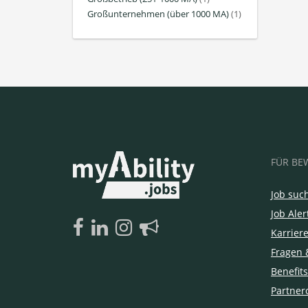
Großunternehmen (über 1000 MA)
(1)
FÜR BE
Job suc
Job Aler
Karrier
Fragen 
Benefits
Partner