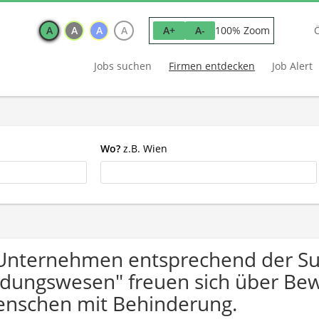
A
A
A
A
100% Zoom
A+
A-
Jobs suchen
Firmen entdecken
Job Alert
Wo?
z.B. Wien
Unternehmen entsprechend der Su
ldungswesen" freuen sich über B
nschen mit Behinderung.