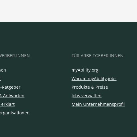
WERBER:INNEN
FÜR ARBEITGEBER:INNEN
hen
myAbility.org
t
Warum myAbility.jobs
e-Ratgeber
Produkte & Preise
& Antworten
Jobs verwalten
 erklärt
Mein Unternehmensprofil
organisationen