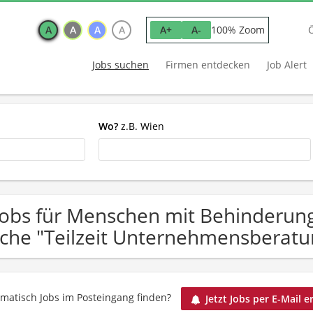
A
A
A
A
100% Zoom
A+
A-
Jobs suchen
Firmen entdecken
Job Alert
Wo?
z.B. Wien
Jobs für Menschen mit Behinderun
che "Teilzeit Unternehmensberatu
matisch Jobs im Posteingang finden?
Jetzt Jobs per E-Mail e