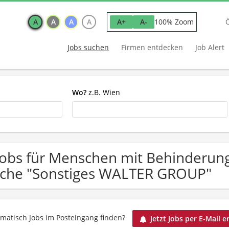
A
A
A
A
100% Zoom
A+
A-
Jobs suchen
Firmen entdecken
Job Alert
Wo?
z.B. Wien
Jobs für Menschen mit Behinderun
che "Sonstiges WALTER GROUP"
matisch Jobs im Posteingang finden?
Jetzt Jobs per E-Mail e