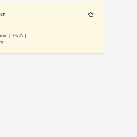
ien
sen | IT/EDV |
ing