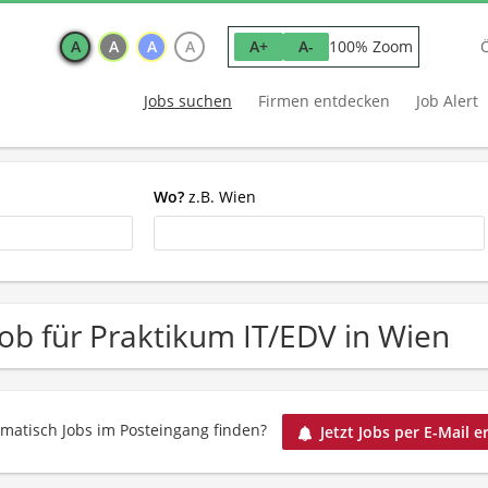
A
A
A
A
100% Zoom
A+
A-
Jobs suchen
Firmen entdecken
Job Alert
Wo?
z.B. Wien
Job für Praktikum IT/EDV in Wien
matisch Jobs im Posteingang finden?
Jetzt Jobs per E-Mail e