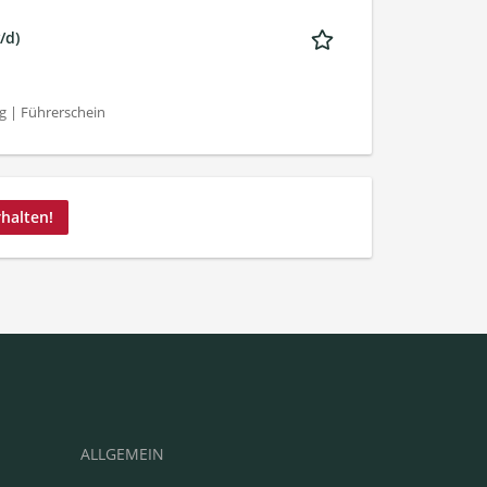
/d)
g | Führerschein
rhalten!
ALLGEMEIN