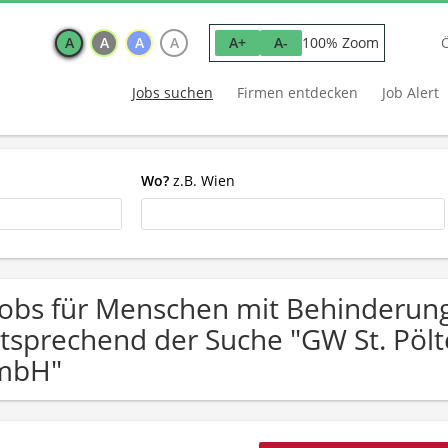
A
A
A
A
100% Zoom
A+
A-
Jobs suchen
Firmen entdecken
Job Alert
Wo?
z.B. Wien
Jobs für Menschen mit Behinderung
tsprechend der Suche "GW St. Pölt
mbH"