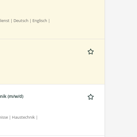
enst | Deutsch | Englisch |
h
nik (m/w/d)
isse | Haustechnik |