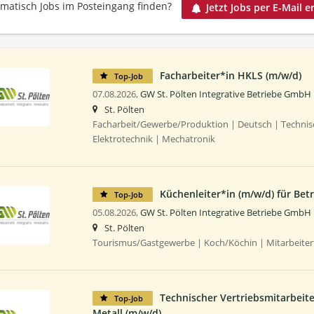
matisch Jobs im Posteingang finden?
Jetzt Jobs per E-Mail e
Facharbeiter*in HKLS (m/w/d)
Top-Job
07.08.2026,
GW St. Pölten Integrative Betriebe GmbH
St. Pölten
Facharbeit/Gewerbe/Produktion | Deutsch | Technis
Elektrotechnik | Mechatronik
Küchenleiter*in (m/w/d) für Bet
Top-Job
05.08.2026,
GW St. Pölten Integrative Betriebe GmbH
St. Pölten
Tourismus/Gastgewerbe | Koch/Köchin | Mitarbeiter
Technischer Vertriebsmitarbeite
Top-Job
Metall (m/w/d)